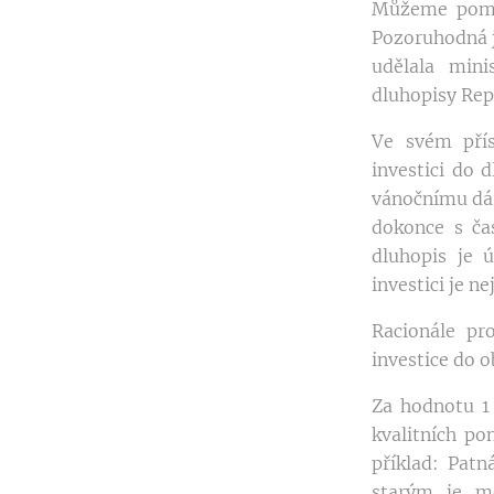
Můžeme pomin
Pozoruhodná j
udělala mini
dluhopisy Repu
Ve svém přís
investici do 
vánočnímu dár
dokonce s čas
dluhopis je 
investici je n
Racionále pr
investice do 
Za hodnotu 1 
kvalitních p
příklad: Pat
starým je m