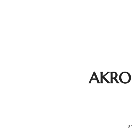
AKRO i
Ú