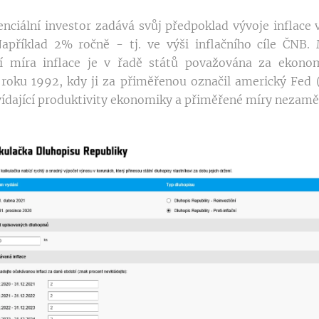
enciální investor zadává svůj předpoklad vývoje inflace v
 Například 2% ročně - tj. ve výši inflačního cíle ČNB
í míra inflace je v řadě států považována za ekono
 roku 1992, kdy ji za přiměřenou označil americký Fed
ídající produktivity ekonomiky a přiměřené míry nezamě