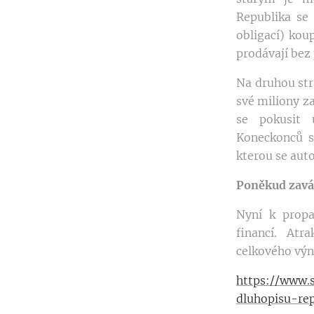
Republika se 
obligací) koup
prodávají bez 
Na druhou str
své miliony z
se pokusit 
Koneckonců st
kterou se auto
Poněkud zavá
Nyní k propa
financí. Atr
celkového výn
https://www.s
dluhopisu-rep