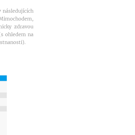
 následujících
. Mimochodem,
micky zdravou
 (s ohledem na
stnanosti).