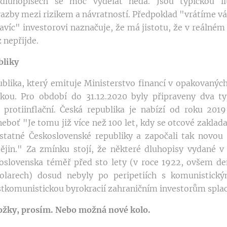
dluhopisech se moc vydělat nedá. Jsou typickou ilu
azby mezi rizikem a návratností. Předpoklad "vrátíme v
avíc" investorovi naznačuje, že má jistotu, že v reálném 
 nepřijde.
liky
blika, který emituje Ministerstvo financí v opakovaných
kou. Pro období do 31.12.2020 byly připraveny dva ty
a protiinflační. Česká republika je nabízí od roku 20
neboť "Je tomu již více než 100 let, kdy se otcové zaklada
statné Československé republiky a započali tak novou 
ějin." Za zmínku stojí, že některé dluhopisy vydané v 
oslovenska téměř před sto lety (v roce 1922, ovšem d
olarech) dosud nebyly po peripetiích s komunistic
tkomunistickou byrokracií zahraničním investorům spla
ožky, prosím. Nebo možná nové kolo.