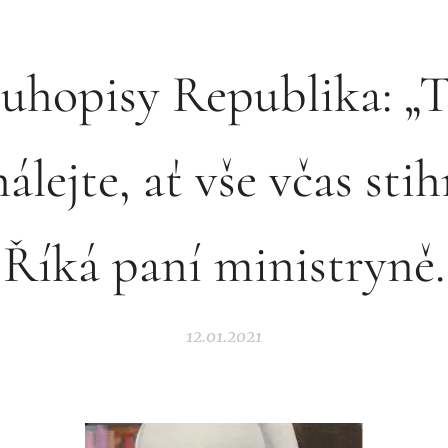
uhopisy Republika: „
álejte, ať vše včas stih
Říká paní ministryně.
12.01.2021