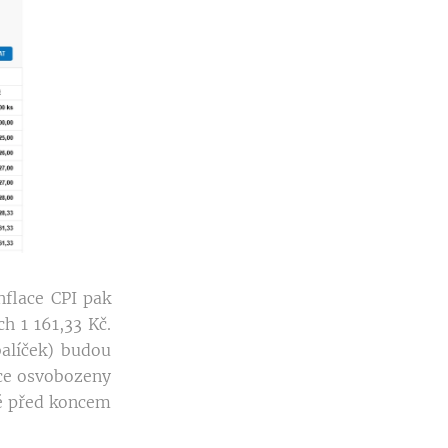
nflace CPI pak
h 1 161,33 Kč.
balíček) budou
nce osvobozeny
né před koncem