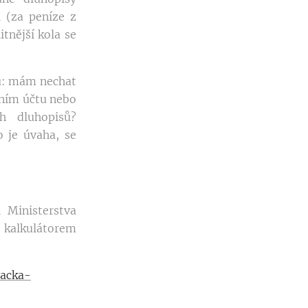
i (za peníze z
itnější kola se
ku: mám nechat
vním účtu nebo
h dluhopisů?
o je úvaha, se
 Ministerstva
 kalkulátorem
lacka-