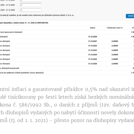
ntní inflaci a garantované přirážce 0,5% nad ukazatel i
ždé tisícikoruny po šesti letech získá hezkých nominálníc
kona č. 586/1992 Sb., o daních z příjmů (tzv. daňový 
ch dluhopisů vydaných po nabytí účinnosti novely doko
jmů (tj. od 1. 1. 2021) - přesto pozor na dluhopisy vyda