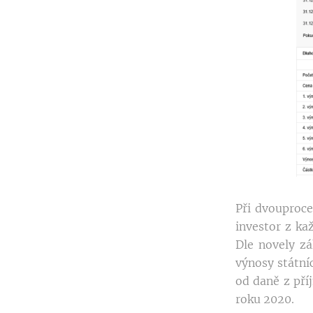
Při dvouproce
investor z ka
Dle novely zá
výnosy státní
od daně z pří
roku 2020.