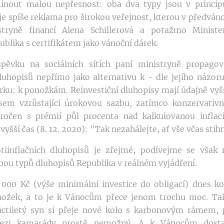
out malou nepřesnost: oba dva typy jsou v principu 
e spíše reklama pro širokou veřejnost, kterou v předván
stryně financí Alena Schillerová a potažmo Minister
blika s certifikátem jako vánoční dárek.
pěvku na sociálních sítích paní ministryně propago
dluhopisů nepřímo jako alternativu k - dle jejího názor
ku: k ponožkám. Reinvestiční dluhopisy mají údajně vyš
em vzrůstající úrokovou sazbu, zatímco konzervativní
úročen s prémií půl procenta nad kalkulovanou inflaci
ejvyšší čas (8. 12. 2020): "Tak nezahálejte, ať vše včas stih
otiinflačních dluhopisů je zřejmé, podívejme se však 
obou typů dluhopisů Republika v reálném vyjádření.
000 Kč (výše minimální investice do obligací) dnes k
onožek, a to je k Vánocům přece jenom trochu moc. Ta
náctiletý syn si přeje nové kolo s karbonovým rámem, 
ezi kamarády prostě nemožný. A k Vánocům dosta