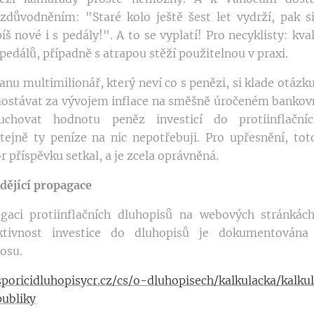
zdůvodněním: "Staré kolo ještě šest let vydrží, pak s
íš nové i s pedály!". A to se vyplatí! Pro necyklisty: kval
pedálů, případně s atrapou stěží použitelnou v praxi.
anu multimilionář, který neví co s penězi, si klade otáz
aostávat za vývojem inflace na směšně úročeném banko
uchovat hodnotu peněz investicí do protiinflačníc
ejně ty peníze na nic nepotřebuji. Pro upřesnění, tot
r příspěvku setkal, a je zcela oprávněná.
dějící propagace
gaci protiinflačních dluhopisů na webových stránkách
aktivnost investice do dluhopisů je dokumentována
osu.
poricidluhopisycr.cz/cs/o-dluhopisech/kalkulacka/kalku
ubliky