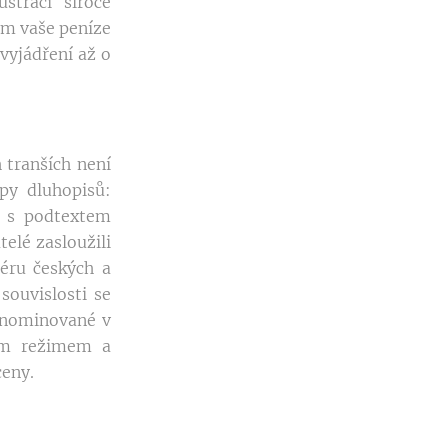
strací široce
ám vaše peníze
vyjádření až o
 tranších není
py dluhopisů:
19 s podtextem
telé zasloužili
éru českých a
souvislosti se
enominované v
kým režimem a
ceny.