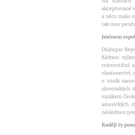
Na státních 
akceptované v
a něco málo n
tak moc peněz
Jménem repub
Dluhopis Repu
žádnou výjim
reinvestiční 
vlastenectví, 
o vznik samo
slovenských d
vznikem Česk
amerických d
následnou pos
Raději ty pon