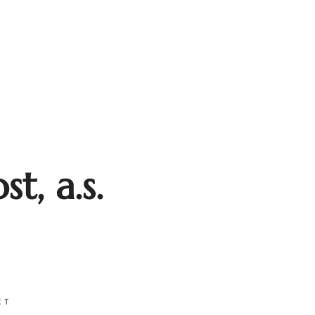
t, a.s.
KT