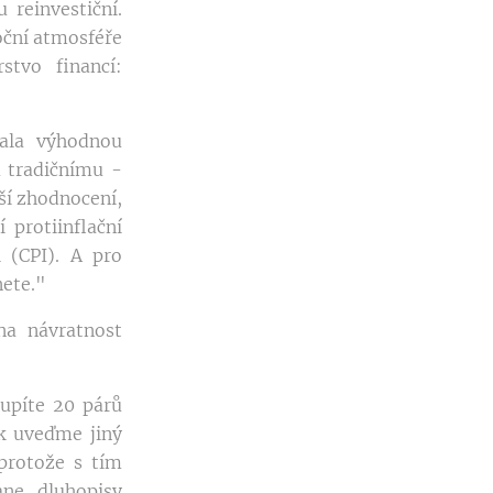
reinvestiční.
oční atmosféře
stvo financí:
vala výhodnou
u tradičnímu -
ší zhodnocení,
 protiinflační
 (CPI). A pro
nete."
na návratnost
oupíte 20 párů
k uveďme jiný
protože s tím
ne dluhopisy