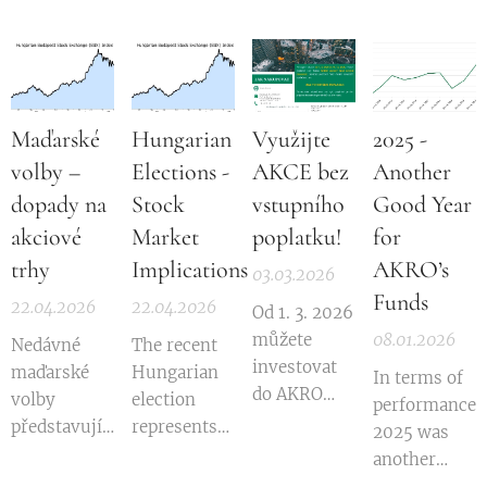
Maďarské
Hungarian
Využijte
2025 -
volby –
Elections -
AKCE bez
Another
dopady na
Stock
vstupního
Good Year
akciové
Market
poplatku!
for
trhy
Implications
AKRO’s
03.03.2026
Funds
22.04.2026
22.04.2026
Od 1. 3. 2026
můžete
08.01.2026
Nedávné
The recent
investovat
maďarské
Hungarian
In terms of
do AKRO
volby
election
performance,
akciového
představují
represents
2025 was
fondu
významný
an
another
nových
zlom pro
important
good year