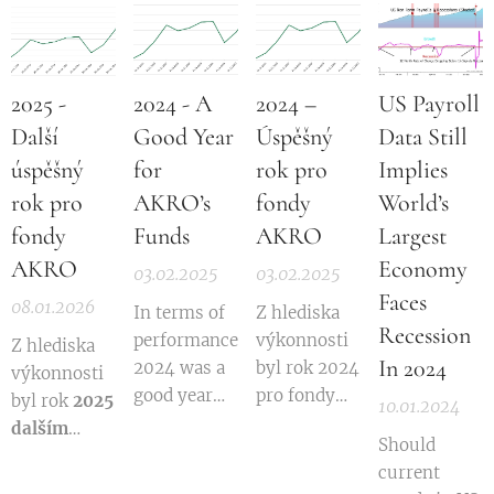
ekonomik
finanční
inflection
for AKRO's
BEZ
trhy ve
point for
Funds.
vstupního
střední
Central
Initial
poplatku.
2025 -
2024 - A
2024 –
US Payroll
Evropě a
European
market
mají jasně
financial
Další
Good Year
Úspěšný
Data Still
jitters in
pozitivní
markets,
February,
úspěšný
for
rok pro
Implies
důsledky
with clear
surrounding
rok pro
AKRO’s
fondy
World’s
pro
positive
Donald
fondy
Funds
AKRO
Largest
investory,
implications
Trump's
AKRO
Economy
včetně
for
03.02.2025
03.02.2025
tariff
fondů
investors
Faces
policies,
08.01.2026
In terms of
Z hlediska
spravovaných
and funds
proved to be
Recession
performance,
výkonnosti
Z hlediska
společností
managed by
a buying
In 2024
2024 was a
byl rok 2024
výkonnosti
AKRO
AKRO
opportunity:
good year
pro fondy
byl rok
2025
10.01.2024
investiční
investiční
Falling
for AKRO's
AKRO
dalším
společnost,
společnost,
interest
Should
Funds.
úspěšný.
velmi
a.s. Výsledek
a.s. The
rates, better
current
Expectations
Očekávání
úspěšným
voleb je trhy
victory of a