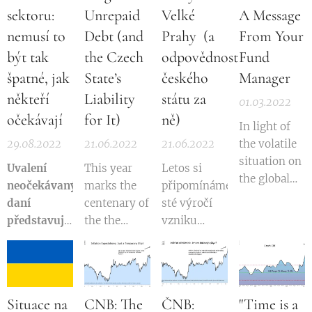
was...
soudce Aleše
Blazek,
zrušen.
sektoru:
Unrepaid
Velké
A Message
Novotného
when he
Konkrétně
nemusí to
Debt (and
Prahy (a
From Your
místopředsedou
prevented
na tomto
být tak
the Czech
odpovědnost
Fund
Krajského
the
jednání soud
špatné, jak
State’s
českého
Manager
soudu v
appointment
rozhodl o
Brně.
někteří
Liability
státu za
of judge Ales
zrušení...
01.03.2022
Ministerstvo
Novotny as
očekávají
for It)
ně)
In light of
spravedlnosti
deputy chair
29.08.2022
21.06.2022
21.06.2022
the volatile
zdůvodnilo
of the
situation on
své
Uvalení
This year
Letos si
Regional
the global
rozhodnutí
neočekávaných
marks the
připomínáme
Court in
capital
nepovýšit
daní
centenary of
sté výročí
Brno.
markets, I
soudce
představuje
the the
vzniku
Justifying
wanted to
''majetkovou
riziko pro
creation of
takzvané
the decision
take the
újmou,
dosažení
so-called
Velké Prahy,
not to
opportunity
která
"deklarovaného
Greater
kdy byla
promote the
to clarify the
vznikla
cíle''
Prague,
Praha
judge, the
exposure of
Situace na
CNB: The
ČNB:
"Time is a
českému
when
spojena s 38
Justice